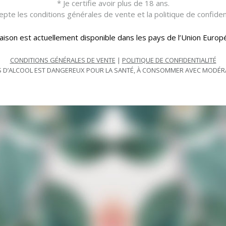
* Je certifie avoir plus de 18 ans.
ses services. L’internaute s’engage à ne pas transmettre d’in
cepte les conditions générales de vente et la politique de confident
vraison est actuellement disponible dans les pays de l’Union Europ
CONDITIONS GÉNÉRALES DE VENTE
|
POLITIQUE DE CONFIDENTIALITÉ
S D’ALCOOL EST DANGEREUX POUR LA SANTÉ, À CONSOMMER AVEC MODÉR
E
Pour offrir 
cookies pou
consentir à
comportement
ou de retire