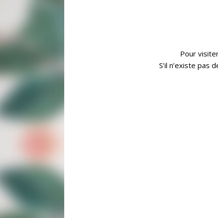
N° de TVA intercommunautaire : FR65376720
Directeur de la publication du site : Thomas Co
Email : roseblood@estoublon.com
Pour visite
Tél : +33 (0)4 90 54 64 00
S’il n’existe pas
Hébergeur du site :
OVH 2 rue Kellermann, 59100 Roubaix, FRAN
Propriété intellectuelle :
Toute reproduction ou représentation totale o
l’autorisation expresse par Roseblood. Les p
bénéficient en ce sens du régime de protection
Responsabilités :
Roseblood ne saurait être tenue pour respons