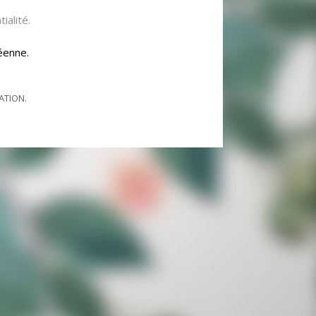
formations illégales, contraires à l’ordre
ialité.
éenne.
ATION.
LE CHÂTEAU D'ESTOUBLON
OÙ NOUS TROUVER ?
CONTACT
ESPACE PRESSE
Gérer le consentement aux cookies
NOS CUVÉES
DEVENIR PARTENAIRE
les meilleures expériences, nous utilisons des technologies telles que les
À PROPOS
r stocker et/ou accéder aux informations des appareils. Le fait de
 ces technologies nous permettra de traiter des données telles que le
 de navigation ou les ID uniques sur ce site. Le fait de ne pas consentir
r son consentement peut avoir un effet négatif sur certaines