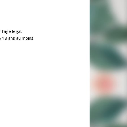
l’âge légal.
e 18 ans au moins.
 est interdite à défaut d’en avoir obtenu
nt des marques et concepts déposés et
uelle.
od et peut décider sans préavis ni indemnité