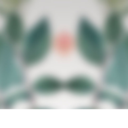
ROSEBLOOD
nos cuvées
à propos
légales
ociété par actions simplifiée, au capital de 934 688 €
éro : 376 720 017
ieille