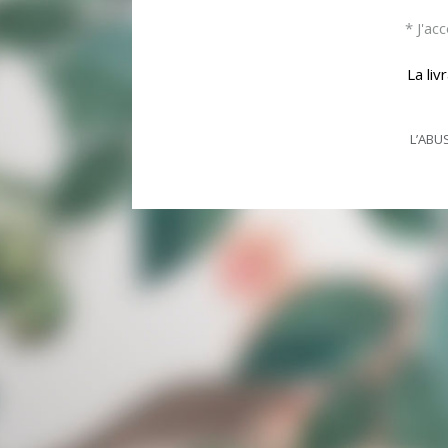
de fermer temporairement le site ou l’accès à 
* J'ac
public ou diffamatoires.
La li
L’ABU
NEWSLETTER
M'INSCRIR