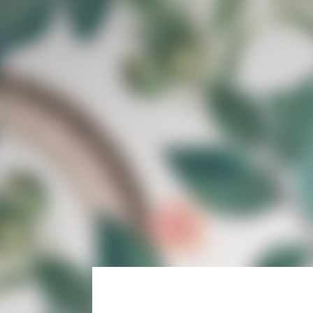
FR
EN
Mentions 
Propriétaire du site :
SOCIETE AGRICOLE DU DOMAINE D’ESTOUBLON, s
Immatriculée au RCS de Tarascon sous le num
Siège social : Route de Maussane, 13990 Fontv