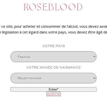
017
ROSEBLOOD
illot, Directeur Général.
r ce site, pour acheter et consommer de l’alcool, vous devez avoir 
 de législation à cet égard dans votre pays, vous devez être âgé d
VOTRE PAYS
CE
https://help.ovhcloud.com/fr/
VOTRE ANNÉE DE NAISSANCE
u partielle du site Roseblood par quelque moyen que ce soit
rocédés, marques et logos figurant sur le site Roseblood so
 offert par les dispositions du Code de la propriété intellect
Entrer*
SORTIR
able d’une impossibilité temporaire d’accès au site Roseblo