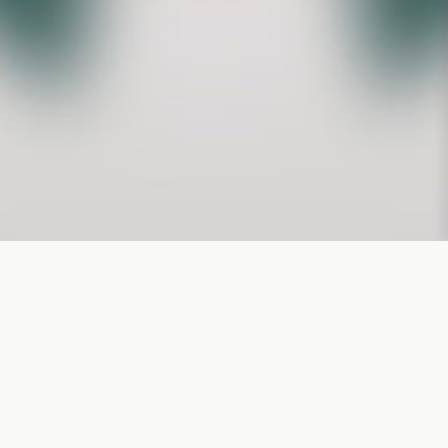
consentement peut avoir un effet négatif sur certaines caractéristiques
et fonctions.
Accepter
Refuser
source
1489
Voir les préférences
Privacy policy
Terms of use
Roseblood
2025